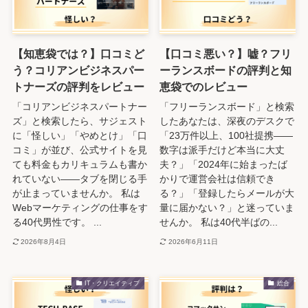
【知恵袋では？】口コミど
【口コミ悪い？】嘘？フリ
う？コリアンビジネスパー
ーランスボードの評判と知
トナーズの評判をレビュー
恵袋でのレビュー
「コリアンビジネスパートナー
「フリーランスボード」と検索
ズ」と検索したら、サジェスト
したあなたは、深夜のデスクで
に「怪しい」「やめとけ」「口
「23万件以上、100社提携――
コミ」が並び、公式サイトを見
数字は派手だけど本当に大丈
ても料金もカリキュラムも書か
夫？」「2024年に始まったば
れていない――タブを閉じる手
かりで運営会社は信頼でき
が止まっていませんか。 私は
る？」「登録したらメールが大
Webマーケティングの仕事をす
量に届かない？」と迷っていま
る40代男性です。 ...
せんか。 私は40代半ばの...
2026年8月4日
2026年6月11日
IT・クリエイティブ
総合