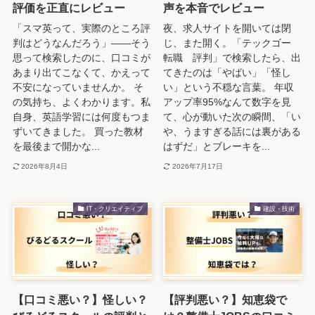
評価を正直にレビュー
声を本音でレビュー
「スマ英って、実際のところ評
夜、求人サイトを開いては閉
判はどうなんだろう」——そう
じ、また開く。「テックゴー
思って検索したのに、口コミが
転職 評判」で検索したら、出
あまり出てこなくて、かえって
てきたのは「やばい」「怪し
不安になっていませんか。 そ
い」という不穏な言葉。 年収
の気持ち、よくわかります。私
アップ率95%なんて数字を見
自身、英語学習には何度もつま
て、心が動いた次の瞬間、「い
ずいてきました。 買った教材
や、うますぎる話には裏がある
を最後まで開かな...
はずだ」とブレーキを...
2026年8月4日
2026年7月17日
IT・クリエイティブ
建設・技術
【口コミ悪い？】怪しい？
【評判悪い？】知恵袋で