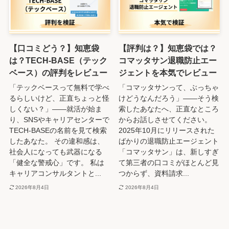
【口コミどう？】知恵袋
【評判は？】知恵袋では？
は？TECH-BASE（テック
コマッタサン退職防止エー
ベース）の評判をレビュー
ジェントを本気でレビュー
「テックベースって無料で学べ
「コマッタサンって、ぶっちゃ
るらしいけど、正直ちょっと怪
けどうなんだろう」――そう検
しくない？」――就活が始ま
索したあなたへ、正直なところ
り、SNSやキャリアセンターで
からお話しさせてください。
TECH-BASEの名前を見て検索
2025年10月にリリースされた
したあなた。 その違和感は、
ばかりの退職防止エージェント
社会人になっても武器になる
「コマッタサン」は、新しすぎ
「健全な警戒心」です。 私は
て第三者の口コミがほとんど見
キャリアコンサルタントと...
つからず、資料請求...
2026年8月4日
2026年8月4日