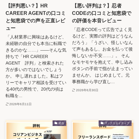
【評判悪い？】HR
【悪い評判は？】忍者
CAREER AGENTの口コミ
CODEの口コミと知恵袋で
と知恵袋での声を正直レビ
の評価を本音レビュー
ュー
「忍者CODEって広告でよく見
るけど、実際の評判はどうなん
「人材業界に興味はあるけど、
だろう」「うざい、怪しいなん
未経験の自分でも本当に転職で
て声もあるし、お金を払って後
きるのかな……」――そんな気
悔しないか不安……」。 そん
持ちで「HR CAREER
なモヤモヤを抱えて、申し込み
AGENT 評判」と検索された
ボタンの手前で指が止まってい
方が多いのではないでしょう
ませんか。 はじめまして。元
か。 申し遅れました。私はフ
事務職から学び直し...
リーでキャリア相談を受けてい
る40代の男性で、20代の頃は
2026年6月30日
転職を...
2026年6月11日
総合
IT・クリエイティブ