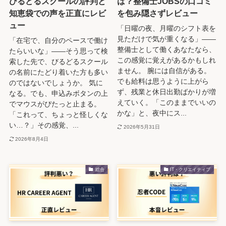
びるどるスクールの評判と
は？整備士JOBSの口コミ
知恵袋での声を正直にレビ
を包み隠さずレビュー
ュー
「日曜の夜、月曜のシフト表を
見ただけで気が重くなる」――
「在宅で、自分のペースで働け
整備士として働くあなたなら、
たらいいな」——そう思って検
この感覚に覚えがあるかもしれ
索した先で、びるどるスクール
ません。 腕には自信がある。
の名前にたどり着いた方も多い
でも給料は思うように上がら
のではないでしょうか。 気に
ず、残業と休日出勤ばかりが増
なる。でも、申込みボタンの上
えていく。「このままでいいの
でマウスがぴたっと止まる。
かな」と、夜中にス...
「これって、ちょっと怪しくな
い…？」その感覚、...
2026年5月31日
2026年8月4日
総合
IT・クリエイティブ