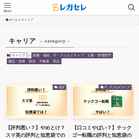
MENU
ホーム
キャリア
キャリア
– category –
キャリア
医療・福祉
IT・クリエイティブ
士業・管理部門
建設・技術
総合
不動産
英語
英語
IT・クリエイティブ
【評判悪い？】やめとけ？
【口コミやばい？】テック
スマ英の評判と知恵袋での
ゴー転職の評判と知恵袋の