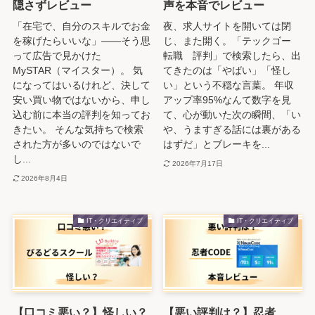
隠さずレビュー
声を本音でレビュー
「在宅で、自分のスキルでお金
夜、求人サイトを開いては閉
を稼げたらいいな」――そう思
じ、また開く。「テックゴー
って広告で見かけた
転職 評判」で検索したら、出
MySTAR（マイスター）。 気
てきたのは「やばい」「怪し
になってはいるけれど、決して
い」という不穏な言葉。 年収
安い買い物ではないから、申し
アップ率95%なんて数字を見
込む前に本当の評判を知ってお
て、心が動いた次の瞬間、「い
きたい。 そんな気持ちで検索
や、うますぎる話には裏がある
された方が多いのではないで
はずだ」とブレーキを...
し...
2026年7月17日
2026年8月4日
IT・クリエイティブ
IT・クリエイティブ
【口コミ悪い？】怪しい？
【悪い評判は？】忍者