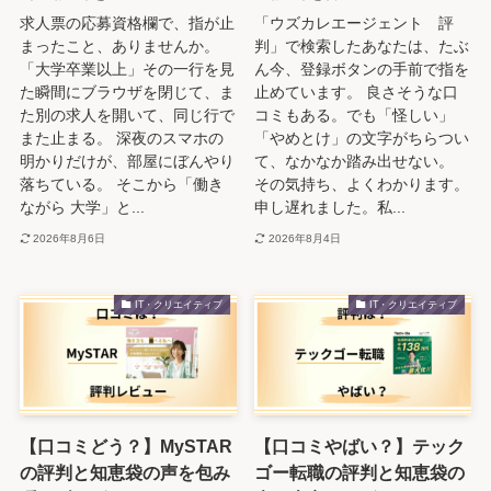
求人票の応募資格欄で、指が止
「ウズカレエージェント 評
まったこと、ありませんか。
判」で検索したあなたは、たぶ
「大学卒業以上」その一行を見
ん今、登録ボタンの手前で指を
た瞬間にブラウザを閉じて、ま
止めています。 良さそうな口
た別の求人を開いて、同じ行で
コミもある。でも「怪しい」
また止まる。 深夜のスマホの
「やめとけ」の文字がちらつい
明かりだけが、部屋にぼんやり
て、なかなか踏み出せない。
落ちている。 そこから「働き
その気持ち、よくわかります。
ながら 大学」と...
申し遅れました。私...
2026年8月6日
2026年8月4日
IT・クリエイティブ
IT・クリエイティブ
【口コミどう？】MySTAR
【口コミやばい？】テック
の評判と知恵袋の声を包み
ゴー転職の評判と知恵袋の