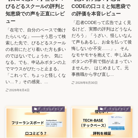
びるどるスクールの評判と
CODEの口コミと知恵袋で
知恵袋での声を正直にレビ
の評価を本音レビュー
ュー
「忍者CODEって広告でよく見
るけど、実際の評判はどうなん
「在宅で、自分のペースで働け
だろう」「うざい、怪しいなん
たらいいな」——そう思って検
て声もあるし、お金を払って後
索した先で、びるどるスクール
悔しないか不安……」。 そん
の名前にたどり着いた方も多い
なモヤモヤを抱えて、申し込み
のではないでしょうか。 気に
ボタンの手前で指が止まってい
なる。でも、申込みボタンの上
ませんか。 はじめまして。元
でマウスがぴたっと止まる。
事務職から学び直し...
「これって、ちょっと怪しくな
い…？」その感覚、...
2026年6月30日
2026年8月4日
IT・クリエイティブ
IT・クリエイティブ