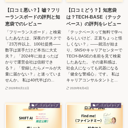
【口コミ悪い？】嘘？フリ
【口コミどう？】知恵袋
ーランスボードの評判と知
は？TECH-BASE（テック
恵袋でのレビュー
ベース）の評判をレビュー
「フリーランスボード」と検索
「テックベースって無料で学べ
したあなたは、深夜のデスクで
るらしいけど、正直ちょっと怪
「23万件以上、100社提携――
しくない？」――就活が始ま
数字は派手だけど本当に大丈
り、SNSやキャリアセンターで
夫？」「2024年に始まったば
TECH-BASEの名前を見て検索
かりで運営会社は信頼でき
したあなた。 その違和感は、
る？」「登録したらメールが大
社会人になっても武器になる
量に届かない？」と迷っていま
「健全な警戒心」です。 私は
せんか。 私は40代半ばの...
キャリアコンサルタントと...
2026年6月11日
2026年8月4日
IT・クリエイティブ
IT・クリエイティブ