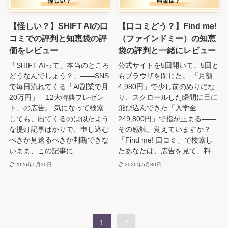
【怪しい？】SHIFT AIの口
【口コミどう？】Find me!
コミでの評判と知恵袋の評
（ファインドミー）の知恵
価をレビュー
袋の評判と一緒にレビュー
「SHIFT AIって、本当のところ
公式サイトを5回開いて、5回と
どうなんでしょう？」――SNS
もブラウザを閉じた。 「月額
で毎日流れてくる「AI副業で月
4,980円」で少し前のめりにな
20万円」「12大特典プレゼン
り、スクロールした瞬間に目に
ト」の広告。 気になって検索
飛び込んできた「入学金
しても、出てくるのは似たよう
249,800円」で指が止まる——
な提灯記事ばかりで、申し込む
その感触、覚えていますか？
べきか見送るべきか判断できな
「Find me! 口コミ」で検索し
いまま、この記事に...
たあなたは、広告を見て、料...
2026年5月30日
2026年5月30日
1
2