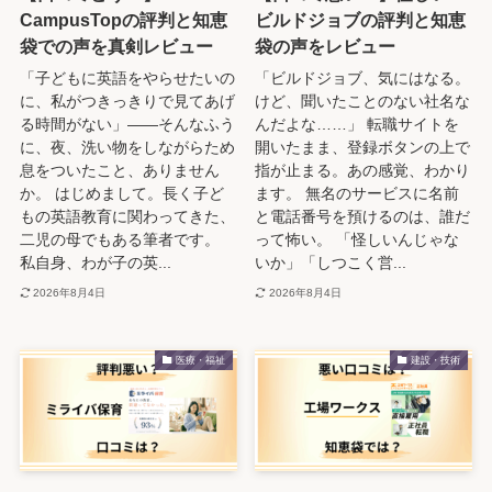
CampusTopの評判と知恵
ビルドジョブの評判と知恵
袋での声を真剣レビュー
袋の声をレビュー
「子どもに英語をやらせたいの
「ビルドジョブ、気にはなる。
に、私がつきっきりで見てあげ
けど、聞いたことのない社名な
る時間がない」——そんなふう
んだよな……」 転職サイトを
に、夜、洗い物をしながらため
開いたまま、登録ボタンの上で
息をついたこと、ありません
指が止まる。あの感覚、わかり
か。 はじめまして。長く子ど
ます。 無名のサービスに名前
もの英語教育に関わってきた、
と電話番号を預けるのは、誰だ
二児の母でもある筆者です。
って怖い。 「怪しいんじゃな
私自身、わが子の英...
いか」「しつこく営...
2026年8月4日
2026年8月4日
医療・福祉
建設・技術