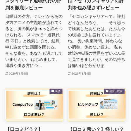
スタイリード退職代行の評
は？セコカンキャリアの評
判を徹底レビュー
判を包み隠さずレビュー
日曜日の夕方。テレビからあの
「セコカンキャリアって、評判
夕方アニメの主題歌が流れてく
どうなんだろう」——そう思っ
ると、胸の奥がきゅっと締めつ
て検索したあなたは、たぶん今
けられる。 スマホで「退職代
の現場に少し疲れていますよ
行 即日」と検索しては、結局
ね。 長い拘束時間、終わらな
申し込めずに画面を閉じる。
い調整、休めない週末。 私も
そんな夜を、あなたも過ごして
建設や転職の世界をずいぶん長
いませんか。 はじめまして。
く見てきましたが、その気持ち
退職や働き方につ...
は痛いほど分かりま...
2026年8月4日
2026年8月4日
英語
建設・技術
【口コミどう？】
【口コミ悪い？】怪しい？