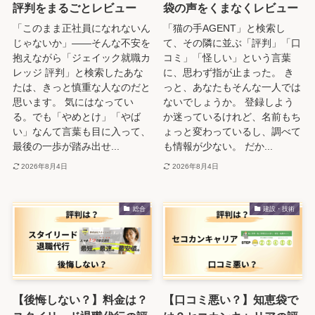
評判をまるごとレビュー
袋の声をくまなくレビュー
「このまま正社員になれないん
「猫の手AGENT」と検索し
じゃないか」——そんな不安を
て、その隣に並ぶ「評判」「口
抱えながら「ジェイック就職カ
コミ」「怪しい」という言葉
レッジ 評判」と検索したあな
に、思わず指が止まった。 き
たは、きっと慎重な人なのだと
っと、あなたもそんな一人では
思います。 気にはなってい
ないでしょうか。 登録しよう
る。でも「やめとけ」「やば
か迷っているけれど、名前もち
い」なんて言葉も目に入って、
ょっと変わっているし、調べて
最後の一歩が踏み出せ...
も情報が少ない。 だか...
2026年8月4日
2026年8月4日
総合
建設・技術
【後悔しない？】料金は？
【口コミ悪い？】知恵袋で