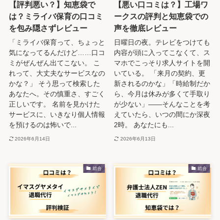
【評判悪い？】知恵袋で
【悪い口コミは？】工場ワ
は？ミライバ保育の口コミ
ークスの評判と知恵袋での
を包み隠さずレビュー
声を徹底レビュー
「ミライバ保育って、ちょっと
日曜日の夜。テレビをつけても
気になってるんだけど……口コ
内容が頭に入ってこなくて、ス
ミがぜんぜん出てこない。 こ
マホでこっそり求人サイトを開
れって、大丈夫なサービスなの
いている。 「来月の契約、更
かな？」 そう思って検索した
新されるのかな」「時給制だか
あなたへ。その慎重さ、すごく
ら、今月は休みが多くて手取り
正しいです。 名前を見かけた
が少ない」――そんなことを考
サービスに、いきなり個人情報
えていたら、いつの間にか深夜
を預けるのは怖いで...
2時。 あなたにも...
2026年6月14日
2026年6月13日
総合
総合