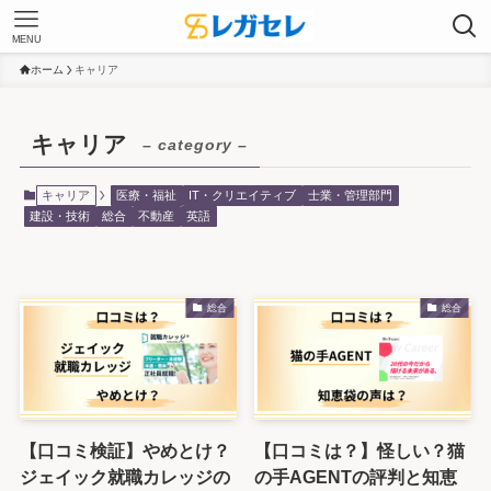
MENU
ホーム
キャリア
キャリア
– category –
キャリア
医療・福祉
IT・クリエイティブ
士業・管理部門
建設・技術
総合
不動産
英語
総合
総合
【口コミ検証】やめとけ？
【口コミは？】怪しい？猫
ジェイック就職カレッジの
の手AGENTの評判と知恵