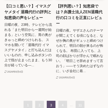
【口コミ悪い？】イマスグ
【評判悪い？】知恵袋で
ヤメタイ 退職代行の評判と
は？弁護士法人ZEN退職代
知恵袋の声をレビュー
行の口コミを正直にレビュ
ー
日曜の夜、23時。テレビから流
れる「また明日から一週間が始
日曜の夜。サザエさんのテーマ
まる」という空気に、胃の奥が
が聞こえてくる頃になると、な
きゅっと締めつけられる。 ス
ぜか胸の奥がギュッと締めつけ
マホを開いて「退職代行 イマ
られて、明日の朝が来るのが怖
スグヤメタイ」と打ち込んだは
くなる。 布団に入っても、上
いいものの、申し込みボタンの
司の顔ばかりが浮かんで眠れな
上で指が止まったまま、もう30
い。「明日こそ辞めますって言
分が経っている―...
おう」――そう決めたはずなの
に、いざ会社に着...
2026年8月4日
2026年8月4日
1
2
3
4
...
11