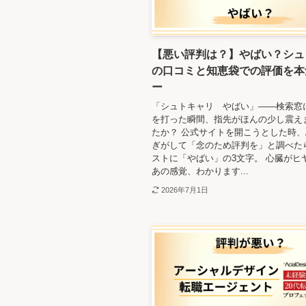
【悪い評判は？】やばい？シュ
の口コミと知恵袋での評価を本
ー
「シュトキャリ やばい」――検索窓
を打った瞬間、指先がほんの少し震え
たか？ 公式サイトを開こうとした時
ぎがして「念のため評判を」と調べた
ストに「やばい」の3文字。 心臓がヒ
あの感覚、わかります...
2026年7月1日