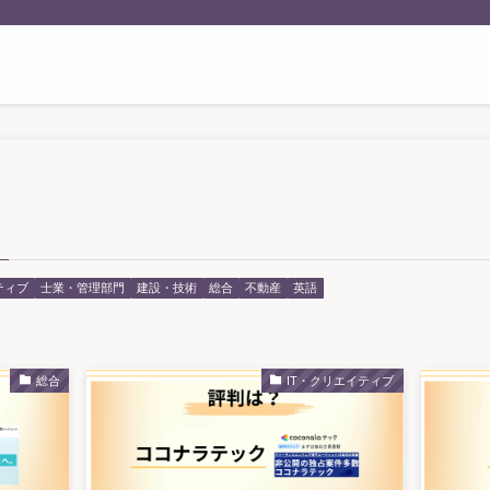
ティブ
士業・管理部門
建設・技術
総合
不動産
英語
総合
IT・クリエイティブ