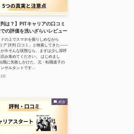
判は？】PITキャリアの口コミ
袋での評価を洗いざらいレビュー
ッドの上でスマホを握りしめながら
ャリア 評判 口コミ」と検索してきた——
たが今そんな状態なら、まずは少し深呼
読み進めてください。 はじめまし
も転職に失敗しかけた、元・転職迷子の
ンサルタントです...
月1日
総合