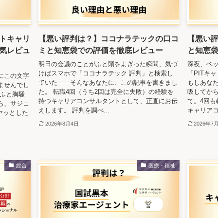
トキャリ
【悪い評判は？】ココナラテックの口コ
【悪い評
気レビュ
ミと知恵袋での評価を徹底レビュー
と知恵
明日の会議のことがふと頭をよぎった瞬間、気づ
深夜、ベ
けばスマホで「ココナラテック 評判」と検索し
「PITキ
にこの文字
ていた——そんなあなたに、この記事を書きまし
もしあな
ませんでし
た。 転職4回（うち2回は完全に失敗）の経験を
吸してから
、ふと胸騒
持つキャリアコンサルタントとして、正直にお伝
て。4回
ら、サジェ
えします。 評判を調べ...
キャリアコ
ヤッとした
2026年8月4日
2026年7
総合
医療・福祉