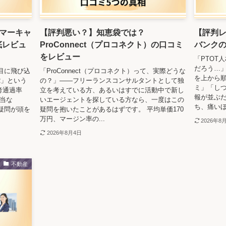
マーキャ
【評判悪い？】知恵袋では？
【評判レ
底レビュ
ProConnect（プロコネクト）の口コミ
バンク
をレビュー
「PTOT
だろう…
目に飛び込
「ProConnect（プロコネクト）って、実際どうな
を上から順
R」という
の？」——フリーランスコンサルタントとして独
ミ」「し
考通過率
立を考えている方、あるいはすでに活動中で新し
報が並ぶだ
本当な
いエージェントを探している方なら、一度はこの
ち、痛いほ
疑問が頭を
疑問を抱いたことがあるはずです。 平均単価170
万円、マージン率の...
2026年8
2026年8月4日
不動産