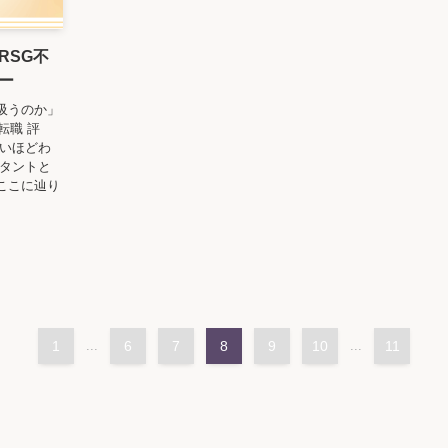
RSG不
ー
吸うのか」
転職 評
痛いほどわ
ルタントと
ここに辿り
1
...
6
7
8
9
10
...
11