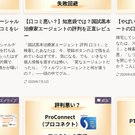
ーシャル
【口コミ悪い？】知恵袋では？国試黒本
【やば
コミをレ
治療家エージェントの評判を正直レビュ
ートの
ー
帰宅して
なたは、ス
ーシャルデ
「国試黒本治療家エージェント 評判 口コミ」と
ミ」と検索
字を打ち込
検索したあなたは、今、登録ボタンの上で指を止
悪」「し
らったはず
めているはずです。 気になる。でも、いきなり
を閉じそ
の片隅で
個人情報を渡すのは怖い。「変なエージェントだ
か？ こんに
誰かが囁い
ったら」「ウィルワンエージェントと何が違う
の？」——頭の中でグル...
2026年6
2026年7月1日
リエイティブ
総合