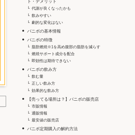
ト・デメリット
代謝が良くなったかも
飲みやすい
劇的な変化はない
バニボの基本情報
バニボの特徴
脂肪燃焼※1を高め腹部の脂肪を減らす
燃焼サポート成分を配合
即効性は期待できない
バニボの飲み方
飲む量
正しい飲み方
効果的な飲み方
【売ってる場所は？】バニボの販売店
市販情報
通販情報
最安値の販売店
バニボ定期購入の解約方法