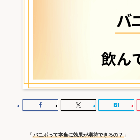
「
バニボって本当に効果が期待できるの？
」