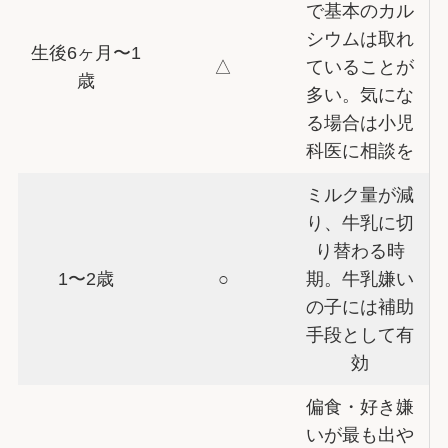
で基本のカル
シウムは取れ
生後6ヶ月〜1
△
ていることが
歳
多い。気にな
る場合は小児
科医に相談を
ミルク量が減
り、牛乳に切
り替わる時
1〜2歳
○
期。牛乳嫌い
の子には補助
手段として有
効
偏食・好き嫌
いが最も出や