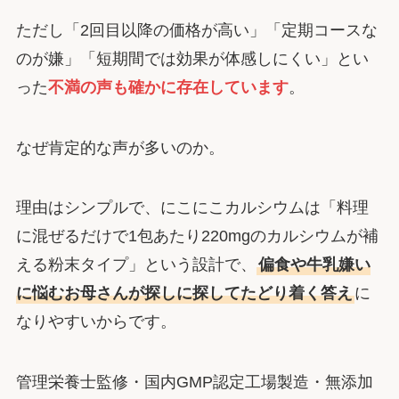
ただし「2回目以降の価格が高い」「定期コースな
のが嫌」「短期間では効果が体感しにくい」とい
った
不満の声も確かに存在しています
。
なぜ肯定的な声が多いのか。
理由はシンプルで、にこにこカルシウムは「料理
に混ぜるだけで1包あたり220mgのカルシウムが補
える粉末タイプ」という設計で、
偏食や牛乳嫌い
に悩むお母さんが探しに探してたどり着く答え
に
なりやすいからです。
管理栄養士監修・国内GMP認定工場製造・無添加