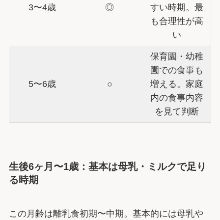
3〜4歳
◎
すい時期。最
も合理性が高
い
保育園・幼稚
園での食事も
5〜6歳
○
増える。家庭
内の食事内容
を見て判断
生後6ヶ月〜1歳：基本は母乳・ミルクで足り
る時期
この月齢は離乳食初期〜中期。基本的には母乳や