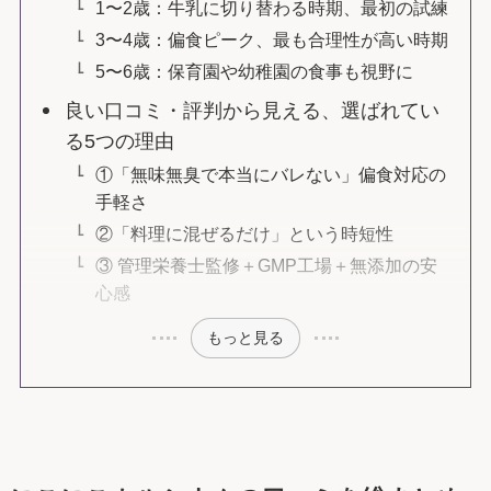
1〜2歳：牛乳に切り替わる時期、最初の試練
3〜4歳：偏食ピーク、最も合理性が高い時期
5〜6歳：保育園や幼稚園の食事も視野に
良い口コミ・評判から見える、選ばれてい
る5つの理由
①「無味無臭で本当にバレない」偏食対応の
手軽さ
②「料理に混ぜるだけ」という時短性
③ 管理栄養士監修＋GMP工場＋無添加の安
心感
もっと見る