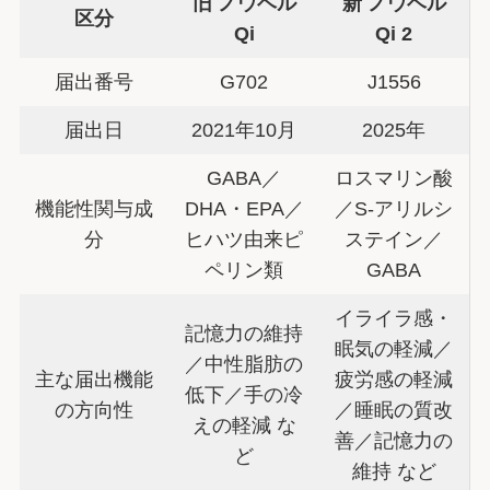
旧 ノウベル
新 ノウベル
区分
Qi
Qi 2
届出番号
G702
J1556
届出日
2021年10月
2025年
GABA／
ロスマリン酸
機能性関与成
DHA・EPA／
／S-アリルシ
分
ヒハツ由来ピ
ステイン／
ペリン類
GABA
イライラ感・
記憶力の維持
眠気の軽減／
／中性脂肪の
主な届出機能
疲労感の軽減
低下／手の冷
の方向性
／睡眠の質改
えの軽減 な
善／記憶力の
ど
維持 など