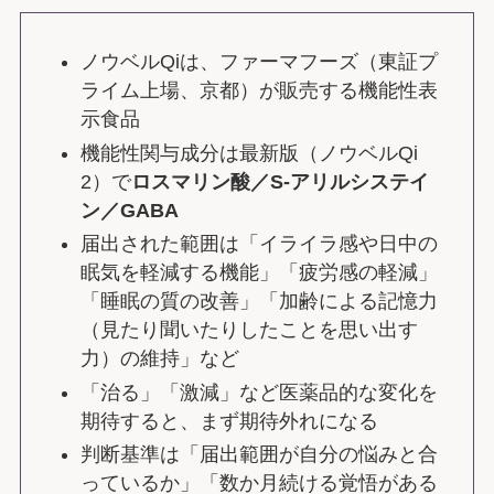
ノウベルQiは、ファーマフーズ（東証プ
ライム上場、京都）が販売する機能性表
示食品
機能性関与成分は最新版（ノウベルQi
2）で
ロスマリン酸／S-アリルシステイ
ン／GABA
届出された範囲は「イライラ感や日中の
眠気を軽減する機能」「疲労感の軽減」
「睡眠の質の改善」「加齢による記憶力
（見たり聞いたりしたことを思い出す
力）の維持」など
「治る」「激減」など医薬品的な変化を
期待すると、まず期待外れになる
判断基準は「届出範囲が自分の悩みと合
っているか」「数か月続ける覚悟がある