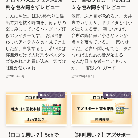
判を包み隠さずレビュー
ミを包み隠さずレビュー
こんにちは。1日の終わりに湯
深夜、ふと目が覚めると、天井
船で力を抜く時間を、何よりの
裏でカサカサ、ドタドタと何か
楽しみにしているバスグッズ好
が走り回る音。 朝になれば、
きのライターです。 お風呂ま
台所の隅に黒い小さなフンが
わりのアイテムを長く見てきま
点々と落ちている。 「気のせ
したが、白状すると、若い頃は
いだ」と言い聞かせても、夜に
雰囲気だけで入浴剤やバスグッ
なればまたあの音が始まる――
ズをあれこれ買い込み、気づけ
そんな日々を送っていません
ば棚が使いきれ...
か。 「害獣プロガード...
2026年8月8日
2026年8月4日
暮らし・住まい
暮らし・住まい
【口コミ悪い？】5chで
【評判悪い？】アズサポー