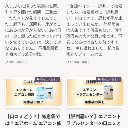
久しぶりに帰った実家の玄関。
「創建ペイント 評判」で検索
引き戸を開けた瞬間、三和土
したら、検索候補に「評判悪
（たたき）が見えませんでし
い」と出てきて、思わず手が止
た。廊下も、居間も、床がどこ
まっていませんか。 外壁塗装
にあるのか分からない。あの日
は人生でそう何度もない、何十
の、少し湿った紙とホコリの匂
万円もの大きな買い物です。不
いを覚えている方は、決して少
安になるのは当たり前ですよ
なくありません。 不用品回収
ね。 申し遅れました。私は住
と粗大ゴミ処分の比...
宅とリフォームの世...
2026年8月8日
2026年8月8日
暮らし・住まい
暮らし・住まい
【口コミどう？】知恵袋で
【評判悪い？】エアコント
は？エアホーム エアコン修
ラブルセンターの口コミと