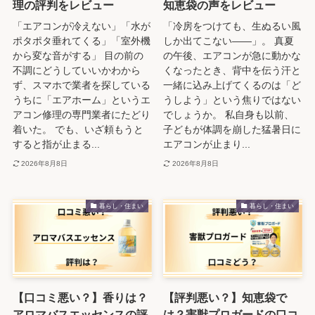
理の評判をレビュー
知恵袋の声をレビュー
「エアコンが冷えない」「水が
「冷房をつけても、生ぬるい風
ポタポタ垂れてくる」「室外機
しか出てこない――」。 真夏
から変な音がする」 目の前の
の午後、エアコンが急に動かな
不調にどうしていいかわから
くなったとき、背中を伝う汗と
ず、スマホで業者を探している
一緒に込み上げてくるのは「ど
うちに「エアホーム」というエ
うしよう」という焦りではない
アコン修理の専門業者にたどり
でしょうか。 私自身も以前、
着いた。 でも、いざ頼もうと
子どもが体調を崩した猛暑日に
すると指が止まる...
エアコンが止まり...
2026年8月8日
2026年8月8日
暮らし・住まい
暮らし・住まい
【口コミ悪い？】香りは？
【評判悪い？】知恵袋で
アロマバスエッセンスの評
は？害獣プロガードの口コ