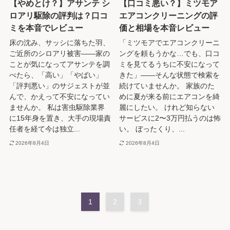
【やめとけ？】アサンテ シ
【口コミ悪い？】ミツモア
ロアリ駆除の評判は？口コ
エアコンクリーニングの評
ミを本音でレビュー
価と相場を本音レビュー
床の沈み、サッシに落ちた羽、
「ミツモアでエアコンクリーニ
ご近所のシロアリ被害――家の
ングを頼もうかな…でも、口コ
ことが気になってアサンテを調
ミを見てるうちに不安になって
べたら、「高い」「やばい」
きた」――そんな状態で検索を
「評判悪い」のサジェストが並
続けていませんか。 家族のた
んで、かえって不安になってい
めに夏が来る前にエアコンを綺
ませんか。 私は害虫駆除業界
麗にしたい。 けれど知らない
に15年身を置き、大手の現場責
サービスに2〜3万円払うのは怖
任者を経て今は独立...
い。 ぼったくり、...
2026年8月4日
2026年8月4日
1
2
3