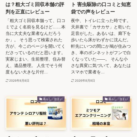
は？粗大ゴミ回収本舗の評
ト 害虫駆除の口コミと知恵
判を正直にレビュー
袋での声をレビュー
「粗大ゴミ回収本舗って、口コ
夜中、トイレに立った時です。
ミでよく名前を見るけど……本
天井裏で「カサカサ」と乾いた
当に大丈夫な業者なんだろう
足音がした。あるいは、廊下を
か」。 そう思って検索された
歩いたら床がわずかに沈んだ。
方が、今このページを開いてく
軒先にいつの間にか鳩が住みつ
ださっているのだと思います。
き、車のボンネットがフンで白
実家じまい、生前整理、住み替
くなっていた——。 そんな小
え、遺品整理。 人生でそう何
さな異変に気づいて、あなたは
度もない大きな片付...
スマホで業者を...
2026年8月8日
2026年8月8日
暮らし・住まい
暮らし・住まい