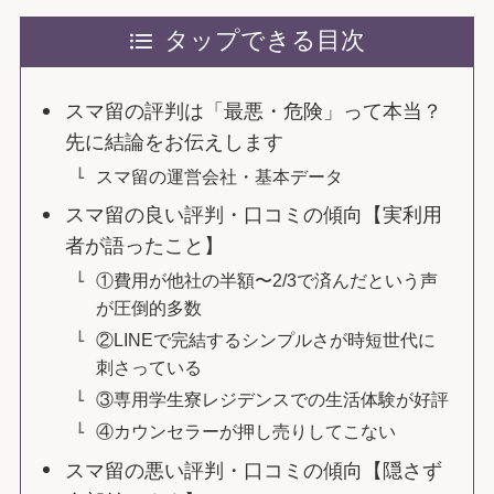
タップできる目次
スマ留の評判は「最悪・危険」って本当？
先に結論をお伝えします
スマ留の運営会社・基本データ
スマ留の良い評判・口コミの傾向【実利用
者が語ったこと】
①費用が他社の半額〜2/3で済んだという声
が圧倒的多数
②LINEで完結するシンプルさが時短世代に
刺さっている
③専用学生寮レジデンスでの生活体験が好評
④カウンセラーが押し売りしてこない
スマ留の悪い評判・口コミの傾向【隠さず