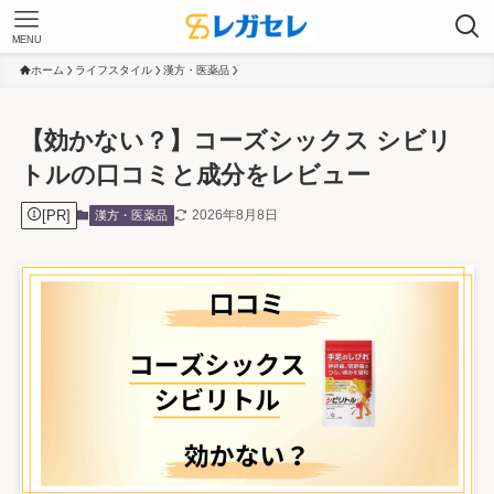
MENU
ホーム
ライフスタイル
漢方・医薬品
【効かない？】コーズシックス シビリ
トルの口コミと成分をレビュー
[PR]
2026年8月8日
漢方・医薬品