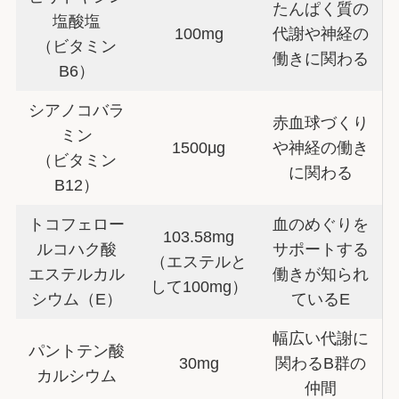
たんぱく質の
塩酸塩
100mg
代謝や神経の
（ビタミン
働きに関わる
B6）
シアノコバラ
赤血球づくり
ミン
1500μg
や神経の働き
（ビタミン
に関わる
B12）
トコフェロー
血のめぐりを
103.58mg
ルコハク酸
サポートする
（エステルと
エステルカル
働きが知られ
して100mg）
シウム（E）
ているE
幅広い代謝に
パントテン酸
30mg
関わるB群の
カルシウム
仲間