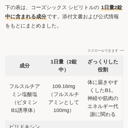
下の表は、コーズシックス シビリトルの
1日量2錠
中に含まれる成分
です。添付文書および公式情報
をもとにまとめました。
スクロールできます
1日量（2錠
ざっくりした
成分
中）
役割
体に届きやす
フルスルチア
109.16mg
くしたB1。
ミン塩酸塩
（フルスルチ
神経や筋肉の
（ビタミン
アミンとして
エネルギー代
B1誘導体）
100mg）
謝に関わる
ピリドキシン