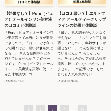
【効果なし？】Pure（ピュ
【口コミ悪い？】エルトフ
ア）オールインワン美容液
ィア アールティーグリップ
の口コミと体験談
ツインの効果と体験談
「Pure（ピュア）オールインワ
「最近、肌の調子がなんとなく
ン美容液って本当に効果が期待
冴えない…」「スキンケアを頑
できるの？」「口コミでは良い
張っているのに、年齢サインが
って聞くけど、悪い評価も気に
隠せない…」 そんな風に感じ
なる…」 そんな疑問や不安を
ていませんか？ もしかした
抱えていませんか？ このペー
ら、それは今のケアが肌の根本
ジでは、Pure（ピュア）オール
原因に届いていないのかもしれ
インワン美容液を実際に使って
ません。 この記事では、じわ
みた体験談や口コ...
じわと人気を集めてい...
2026年8月5日
2026年1月30日
1
2
3
4
...
15