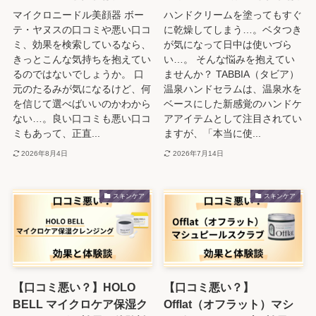
マイクロニードル美顔器 ボー
ハンドクリームを塗ってもすぐ
テ・ヤヌスの口コミや悪い口コ
に乾燥してしまう…。ベタつき
ミ、効果を検索しているなら、
が気になって日中は使いづら
きっとこんな気持ちを抱えてい
い…。 そんな悩みを抱えてい
るのではないでしょうか。 口
ませんか？ TABBIA（タビア）
元のたるみが気になるけど、何
温泉ハンドセラムは、温泉水を
を信じて選べばいいのかわから
ベースにした新感覚のハンドケ
ない…。良い口コミも悪い口コ
アアイテムとして注目されてい
ミもあって、正直...
ますが、「本当に使...
2026年8月4日
2026年7月14日
スキンケア
スキンケア
【口コミ悪い？】HOLO
【口コミ悪い？】
BELL マイクロケア保湿ク
Offlat（オフラット）マシ