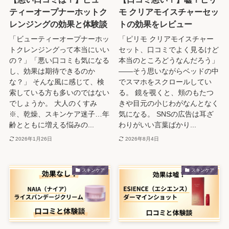
ティーオープナーホットク
モ クリアモイスチャーセッ
レンジングの効果と体験談
トの効果をレビュー
「ビューティーオープナーホッ
「ピリモ クリアモイスチャー
トクレンジングって本当にいい
セット、口コミでよく見るけど
の？」「悪い口コミも気になる
本当のところどうなんだろう」
し、効果は期待できるのか
——そう思いながらベッドの中
な？」 そんな風に感じて、検
でスマホをスクロールしてい
索している方も多いのではない
る。 鏡を覗くと、頬のもたつ
でしょうか。 大人のくすみ
きや目元の小じわがなんとなく
※、乾燥、スキンケア迷子…年
気になる。 SNSの広告は耳ざ
齢とともに増える悩みの...
わりがいい言葉ばかり...
2026年1月26日
2026年8月4日
スキンケア
スキンケア