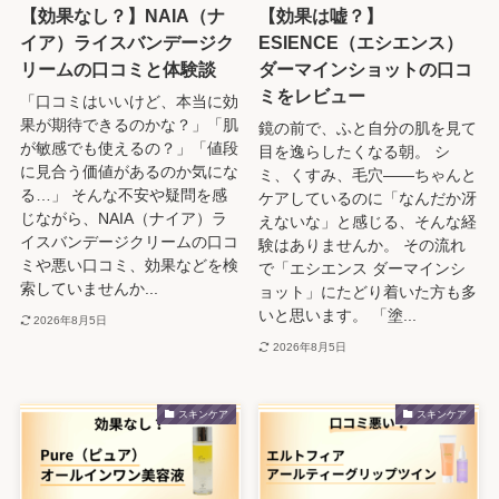
【効果なし？】NAIA（ナ
【効果は嘘？】
イア）ライスバンデージク
ESIENCE（エシエンス）
リームの口コミと体験談
ダーマインショットの口コ
ミをレビュー
「口コミはいいけど、本当に効
果が期待できるのかな？」「肌
鏡の前で、ふと自分の肌を見て
が敏感でも使えるの？」「値段
目を逸らしたくなる朝。 シ
に見合う価値があるのか気にな
ミ、くすみ、毛穴——ちゃんと
る…」 そんな不安や疑問を感
ケアしているのに「なんだか冴
じながら、NAIA（ナイア）ラ
えないな」と感じる、そんな経
イスバンデージクリームの口コ
験はありませんか。 その流れ
ミや悪い口コミ、効果などを検
で「エシエンス ダーマインシ
索していませんか...
ョット」にたどり着いた方も多
いと思います。 「塗...
2026年8月5日
2026年8月5日
スキンケア
スキンケア