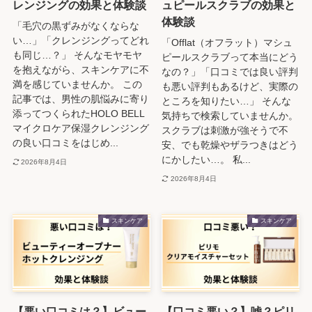
レンジングの効果と体験談
ュピールスクラブの効果と
体験談
「毛穴の黒ずみがなくならな
い…」「クレンジングってどれ
「Offlat（オフラット）マシュ
も同じ…？」 そんなモヤモヤ
ピールスクラブって本当にどう
を抱えながら、スキンケアに不
なの？」「口コミでは良い評判
満を感じていませんか。 この
も悪い評判もあるけど、実際の
記事では、男性の肌悩みに寄り
ところを知りたい…」 そんな
添ってつくられたHOLO BELL
気持ちで検索していませんか。
マイクロケア保湿クレンジング
スクラブは刺激が強そうで不
の良い口コミをはじめ...
安、でも乾燥やザラつきはどう
にかしたい…。 私...
2026年8月4日
2026年8月4日
スキンケア
スキンケア
【悪い口コミは？】ビュー
【口コミ悪い？】嘘？ピリ