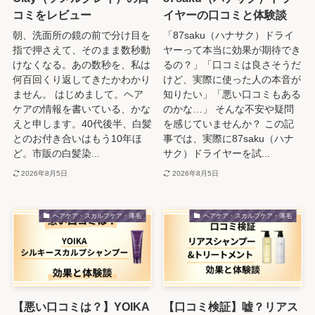
コミをレビュー
イヤーの口コミと体験談
朝、洗面所の鏡の前で分け目を
「87saku（ハナサク）ドライ
指で押さえて、そのまま数秒動
ヤーって本当に効果が期待でき
けなくなる。あの数秒を、私は
るの？」「口コミは良さそうだ
何百回くり返してきたかわかり
けど、実際に使った人の本音が
ません。 はじめまして。ヘア
知りたい」「悪い口コミもある
ケアの情報を書いている、かな
のかな…」 そんな不安や疑問
えと申します。40代後半、白髪
を感じていませんか？ この記
とのお付き合いはもう10年ほ
事では、実際に87saku（ハナ
ど。市販の白髪染...
サク）ドライヤーを試...
2026年8月5日
2026年8月5日
ヘアケア・スカルプケア・薄毛
ヘアケア・スカルプケア・薄毛
【悪い口コミは？】YOIKA
【口コミ検証】嘘？リアス