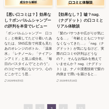
【悪い口コミは？】効果な
【効果なし？】嘘？nag.
し？ボンパルムシャンプー
（ナグドット）の口コミと
の評判を本音でレビュー
リアル体験談
「ボンパルムシャンプー 口コ
「髪のパサつきや広がりが気に
ミ」と検索してたどり着いたあ
なる…」「年齢とともにツヤが
なたは、SNS広告で何度も見た
なくなってきた…」「nag.（ナ
あのオレンジのボトル、「温泉
グドット）が気になるけど、実
水」「レチノール」「ナイアシ
際の口コミや評判はどうな
ンアミド」と並ぶ成分名、「毎
の？」 そんなお悩みを抱えて
日のバスタイムで"ととのう"」
いませんか？ nag.（ナグドッ
のコピーが気になりつつ、心の
ト）は、ナノ※浸透技術で髪の
どこかでこう思...
内側まで潤いを届けると...
2026年8月5日
2026年5月18日
1
2
3
4
...
13