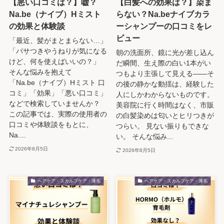
【悪い口コミは？】嘘？
【白髪への効果は？】染ま
Na.be（ナイブ）Hミスト
らない？Na.beナイブカラ
の効果と体験談
ーシャンプーの口コミをレ
ビュー
「最近、髪がまとまらない…」
「パサつきやうねりが気になる
朝の洗面所、鏡に光が差し込ん
けど、何を使えばいいの？」
だ瞬間、生え際の白い1本がい
そんな悩みを抱えて
つもより主張して見える――そ
「Na.be（ナイブ）Hミスト 口
の後の静かな動揺は、経験した
コミ」「効果」「悪い口コミ」
人にしかわからないものです。
などで検索していませんか？
美容院に行く時間はなく、市販
この記事では、実際の使用者の
の白髪染めは匂いとヒリつきが
口コミや体験談をもとに、
つらい。 見ない振りもできな
Na....
い。 そんな悩み...
2026年8月5日
2026年8月5日
ヘアケア・スカルプケア・薄毛
ヘアケア・スカルプケア・薄毛