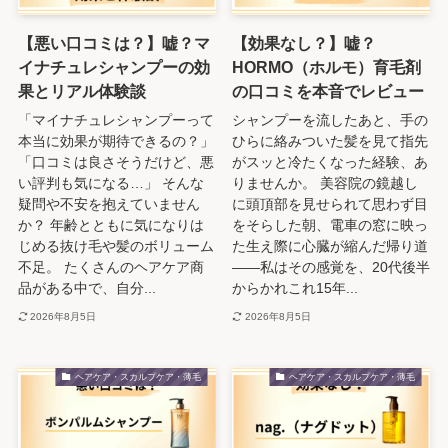
【悪い口コミは？】嘘？マ
【効果なし？】嘘？
イナチュレシャンプーの効
HORMO（ホルモ）育毛剤
果とリアル体験談
の口コミを本音でレビュー
「マイナチュレシャンプーって
シャンプーを流したあと、手の
本当に効果が期待できるの？」
ひらに絡みついた髪を見て指先
「口コミは良さそうだけど、悪
がスッと冷たくなった経験、あ
い評判も気になる…」 そんな
りませんか。 美容院の鏡越し
疑問や不安を抱えていません
に頭頂部を見せられて思わず目
か？ 年齢とともに気になりは
をそらした朝、電車の窓に映っ
じめる抜け毛や髪のボリューム
た生え際に心臓が縮んだ帰り道
不足。 たくさんのヘアケア商
――私はその感覚を、20代後半
品がある中で、自分...
からかれこれ15年...
2026年8月5日
2026年8月5日
ヘアケア・スカルプケア・薄毛
ヘアケア・スカルプケア・薄毛