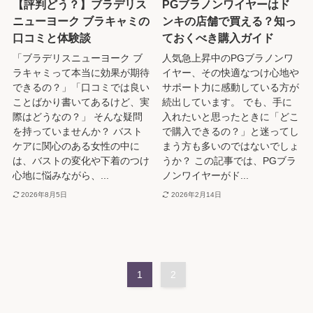
【評判どう？】ブラデリス
PGブラノンワイヤーはド
ニューヨーク ブラキャミの
ンキの店舗で買える？知っ
口コミと体験談
ておくべき購入ガイド
「ブラデリスニューヨーク ブ
人気急上昇中のPGブラノンワ
ラキャミって本当に効果が期待
イヤー、その快適なつけ心地や
できるの？」「口コミでは良い
サポート力に感動している方が
ことばかり書いてあるけど、実
続出しています。 でも、手に
際はどうなの？」 そんな疑問
入れたいと思ったときに「どこ
を持っていませんか？ バスト
で購入できるの？」と迷ってし
ケアに関心のある女性の中に
まう方も多いのではないでしょ
は、バストの変化や下着のつけ
うか？ この記事では、PGブラ
心地に悩みながら、...
ノンワイヤーがド...
2026年8月5日
2026年2月14日
1
2