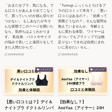
「おまたせブラ、気になる。で
「Tumugi ふっくらとろけるブ
も口コミがあんまり出てこなく
ラの口コミって本当？」「悪い
て、買っていいのか踏ん切りが
口コミはあるの？」「効果って
つかない」 もしあなたが今そ
実際どうなの？」そんな疑問を
んな状態でこのページを開いた
抱えていませんか。 年齢とと
なら、気持ちはよくわかりま
もに変わる体型。 ワイヤーは
す。 私自身、バストやサイズ
きつい でもブラトップでは物
の悩みで長いこと遠回りをして
足りない できれば自然にきれ
きた人間だからで...
いに見せたい そん...
2026年8月4日
2026年8月4日
バストケア
バストケア
【悪い口コミは？】デイ＆
【効果なし？】
ナイトブラ ドクトルリンパ
AeeYaa（アイヤー）24H