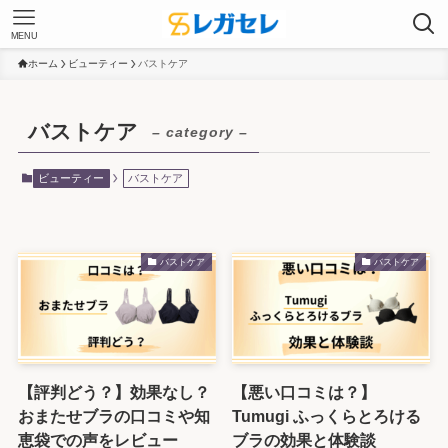
MENU
ホーム
ビューティー
バストケア
バストケア
– category –
ビューティー
バストケア
バストケア
バストケア
【評判どう？】効果なし？
【悪い口コミは？】
おまたせブラの口コミや知
Tumugi ふっくらとろける
恵袋での声をレビュー
ブラの効果と体験談