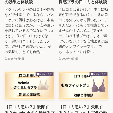
の効果と体験談
裸感ブラの口コミと体験談
ドクトルリンパの口コミや効果
「口コミは良いけど、本当に効
などで検索しているなら、バス
果が期待できるの？」「悪い口
トケアに興味はあるけど、本当
コミも知ってから買いたい…」
に自分に合うのか、不安や迷い
そんなふうに考えて検索してい
を感じているのではないでしょ
ませんか？ AeeYaa（アイヤ
うか。 良い口コミだけでな
ー）24H裸感ブラは、まるで着
く、悪い口コミも知ったうえ
けていないような心地よさが話
で、納得して選びたい…。 そ
題のノンワイヤーブラ。 で
の気持ち、とても自然...
も、ネット上には良い...
2026年8月4日
2026年8月4日
バストケア
バストケア
【口コミ悪い？】後悔す
【口コミ悪い？】失敗す
る？Veimia 小さく見せるブ
る？もちフィットブラの効