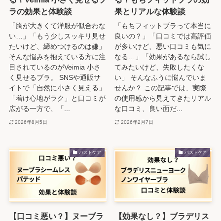
ラの効果と体験談
果とリアルな体験談
「胸が大きくて洋服が似合わな
「もちフィットブラって本当に
い…」「もう少しスッキリ見せ
良いの？」「口コミでは高評価
たいけど、締めつけるのは嫌」
が多いけど、悪い口コミも気に
そんな悩みを抱えている方に注
なる…」「効果があるなら試し
目されているのがVeimia 小さ
てみたいけど、失敗したくな
く見せるブラ。 SNSや通販サ
い」 そんなふうに悩んでいま
イトで「自然に小さく見える」
せんか？ この記事では、実際
「着け心地がラク」と口コミが
の使用感から見えてきたリアル
広がる一方で、「...
な口コミ、良い面だ...
2026年8月5日
2026年2月7日
バストケア
バストケア
【口コミ悪い？】ヌーブラ
【効果なし？】ブラデリス