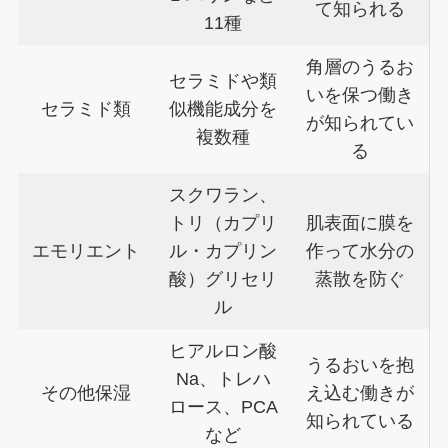
て知られる
11種
角層のうるお
セラミドや類
いを保つ働き
セラミド類
似機能成分を
が知られてい
複数種
る
スクワラン、
トリ（カプリ
肌表面に膜を
エモリエント
ル・カプリン
作って水分の
酸）グリセリ
蒸散を防ぐ
ル
ヒアルロン酸
うるおいを抱
Na、トレハ
その他保湿
え込む働きが
ロース、PCA
知られている
など