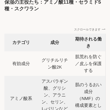
保湿の主役たち：アミノ酸11種・セラミド5
種・スクワラン
スクロールできます
期待される働
カテゴリ
成分
き
肌荒れを防ぐ
グリチルリチ
有効成分
／皮ふを保護
ン酸2K
する
アスパラギン
肌のうるおい
酸、グリシ
成分
ン、アラニ
アミノ酸系
（NMF）の
ン、セリン、
構成要素とし
L-バリンなど