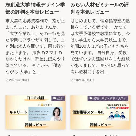
志創造大学 情報デザイン学
みらい人材ゼミナールの評
部の評判を本音レビュー
判を本気レビュー
求人票の応募資格欄で、指が止
はじめまして。個別指導塾の塾
まったこと、ありませんか。
長をしている者です。 かつて
「大学卒業以上」その一行を見
は大手予備校で教壇に立ち、今
た瞬間にブラウザを閉じて、ま
は小学生から大学受験生まで、
た別の求人を開いて、同じ行で
年間100人ほどの子どもたちを
また止まる。 深夜のスマホの
見ています。 自分自身、受験
明かりだけが、部屋にぼんやり
ではずいぶん遠回りをした経験
落ちている。 そこから「働き
がありまして、良かれと思って
ながら 大学」と...
高い教材に手を出...
2026年8月6日
2026年8月4日
総合
受験（中学・高校・大学）