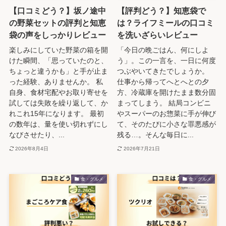
【口コミどう？】坂ノ途中
【評判どう？】知恵袋で
の野菜セットの評判と知恵
は？ライフミールの口コミ
袋の声をしっかりレビュー
を洗いざらいレビュー
楽しみにしていた野菜の箱を開
「今日の晩ごはん、何にしよ
けた瞬間、「思っていたのと、
う」。この一言を、一日に何度
ちょっと違うかも」と手が止ま
つぶやいてきたでしょうか。
った経験、ありませんか。 私
仕事から帰ってへとへとの夕
自身、食材宅配やお取り寄せを
方、冷蔵庫を開けたまま数分固
試しては失敗を繰り返して、か
まってしまう。 結局コンビニ
れこれ15年になります。 最初
やスーパーのお惣菜に手が伸び
の数年は、量を使い切れずにし
て、そのたびに小さな罪悪感が
なびさせたり、...
残る…。そんな毎日に...
2026年8月4日
2026年7月21日
食・グルメ
食・グルメ