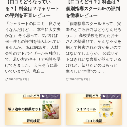
【口コミどうなってい
【口コミどう？】料金は？
る？】料金は？キャリート
個別指導スクールIEの評判
の評判を正直レビュー
を徹底レビュー
「キャリートの口コミ、良さそ
「個別指導スクールIEって、実
うなんだけど……本当に大丈夫
際のところ評判はどうなんだろ
かな」 そう思って、気づけば
う…」 高校受験を控えたお子
何十件もの評判を読み比べてい
さんの塾選びで、そんな不安を
ませんか。 私は約15年、人材
抱えて検索された方が多いので
会社のアドバイザーから独立し
はないでしょうか。 公式サイ
て、若い方のキャリア相談を受
トはきれいな言葉が並んでいる
けてきました。 えらそうに書
けれど、知りたいのはもっと
いていますが、私自...
生々しい"本音"のほ...
2026年7月23日
2026年7月25日
食・グルメ
食・グルメ