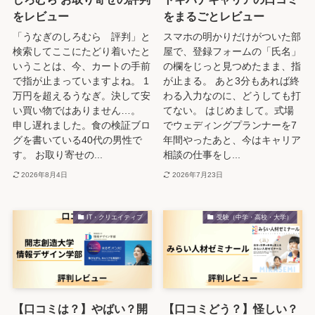
をレビュー
をまるごとレビュー
「うなぎのしろむら 評判」と
スマホの明かりだけがついた部
検索してここにたどり着いたと
屋で、登録フォームの「氏名」
いうことは、今、カートの手前
の欄をじっと見つめたまま、指
で指が止まっていますよね。 1
が止まる。 あと3分もあれば終
万円を超えるうなぎ。決して安
わる入力なのに、どうしても打
い買い物ではありません…。
てない。 はじめまして。式場
申し遅れました。食の検証ブロ
でウェディングプランナーを7
グを書いている40代の男性で
年間やったあと、今はキャリア
す。 お取り寄せの...
相談の仕事をし...
2026年8月4日
2026年7月23日
IT・クリエイティブ
受験（中学・高校・大学）
【口コミは？】やばい？開
【口コミどう？】怪しい？