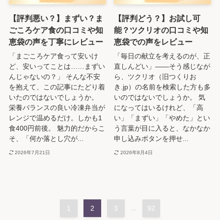
【評判悪い？】まずい？ま
【評判どう？】お試し可
ごころケア食の口コミや知
能？ツクリオの口コミや知
恵袋の声を丁寧にレビュー
恵袋での声をレビュー
「まごころケア食って安いけ
「毎日の献立を考えるのが、正
ど、安いってことは……まずい
直しんどい」——そう感じなが
んじゃないの？」 そんな不安
ら、ツクリオ（旧つくりお
を抱えて、この記事にたどり着
き.jp）の名前を検索した方も多
いたのではないでしょうか。
いのではないでしょうか。 気
栄養バランスの良い冷凍弁当が
になってはいるけれど、「高
レンジで温めるだけ。しかも1
い」「まずい」「やめた」とい
食400円前後。 魅力的だからこ
う言葉が目に入ると、なかなか
そ、「何か落とし穴が...
申し込みボタンを押せ...
2026年7月21日
2026年8月4日
1
2
3
...
92